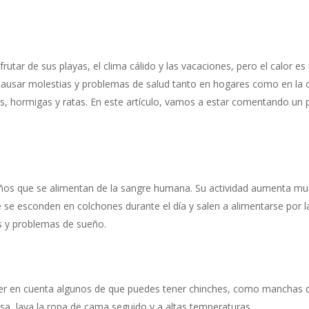
frutar de sus playas, el clima cálido y las vacaciones, pero el calor
causar molestias y problemas de salud tanto en hogares como en la 
s, hormigas y ratas. En este artículo, vamos a estar comentando un 
os que se alimentan de la sangre humana. Su actividad aumenta muc
se esconden en colchones durante el día y salen a alimentarse por l
as y problemas de sueño.
ner en cuenta algunos de que puedes tener chinches, como manchas 
sa, lava la ropa de cama seguido y a altas temperaturas.