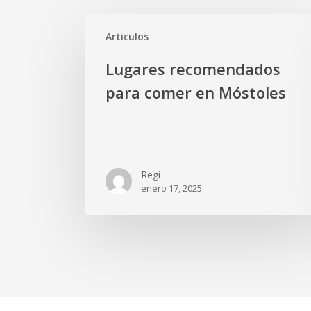
Lugares
Articulos
recomendados
para
Lugares recomendados
comer
para comer en Móstoles
en
Móstoles
Regi
enero 17, 2025