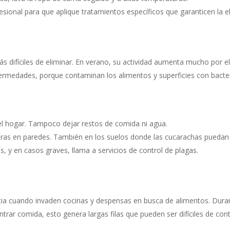
fesional para que aplique tratamientos específicos que garanticen la 
s difíciles de eliminar. En verano, su actividad aumenta mucho por e
ermedades, porque contaminan los alimentos y superficies con bacter
l hogar. Tampoco dejar restos de comida ni agua.
iduras en paredes. También en los suelos donde las cucarachas puedan
 y en casos graves, llama a servicios de control de plagas.
ia cuando invaden cocinas y despensas en busca de alimentos. Duran
ar comida, esto genera largas filas que pueden ser difíciles de cont