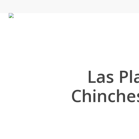
Skip
to
main
content
Las Pl
Chinche