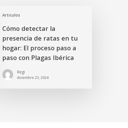
mo
Articulos
ectar
Cómo detectar la
sencia
presencia de ratas en tu
as
hogar: El proceso paso a
paso con Plagas Ibérica
ar:
Regi
diciembre 23, 2024
oceso
so
so
n
gas
rica