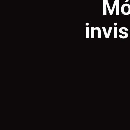
Mós
invis