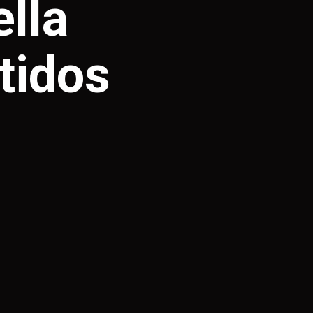
ella
rtidos